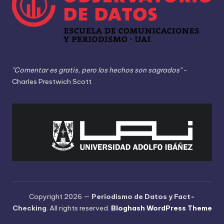
t
o
s
y
"Comentar es gratis, pero los hechos son sagrados"
-
F
Charles Prestwich Scott
a
c
t
-
C
h
e
Copyright 2026 —
Periodismo de Datos y Fact-
Checking
. All rights reserved.
Bloghash WordPress Theme
c