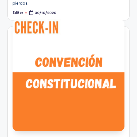
pierdas.
Editor
30/10/2020
Publicado
por