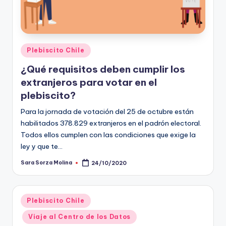
Publicado
Plebiscito Chile
en
¿Qué requisitos deben cumplir los
extranjeros para votar en el
plebiscito?
Para la jornada de votación del 25 de octubre están
habilitados 378.829 extranjeros en el padrón electoral.
Todos ellos cumplen con las condiciones que exige la
ley y que te…
Sara Sorza Molina
24/10/2020
Publicado
por
Publicado
Plebiscito Chile
en
Viaje al Centro de los Datos