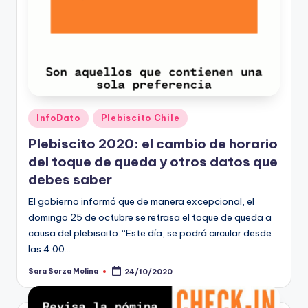
Publicado
InfoDato
Plebiscito Chile
en
Plebiscito 2020: el cambio de horario
del toque de queda y otros datos que
debes saber
El gobierno informó que de manera excepcional, el
domingo 25 de octubre se retrasa el toque de queda a
causa del plebiscito. “Este día, se podrá circular desde
las 4:00…
Sara Sorza Molina
24/10/2020
Publicado
por