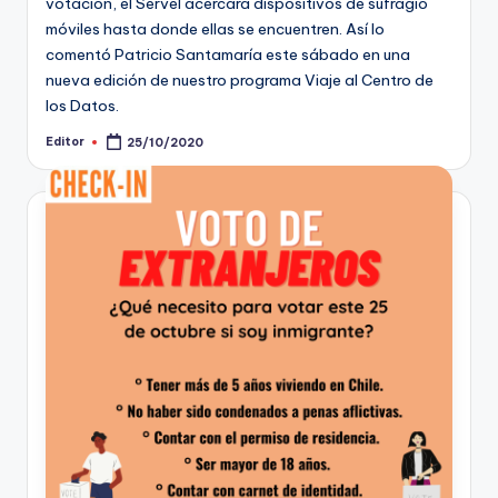
votación, el Servel acercará dispositivos de sufragio
móviles hasta donde ellas se encuentren. Así lo
comentó Patricio Santamaría este sábado en una
nueva edición de nuestro programa Viaje al Centro de
los Datos.
Editor
25/10/2020
Publicado
por