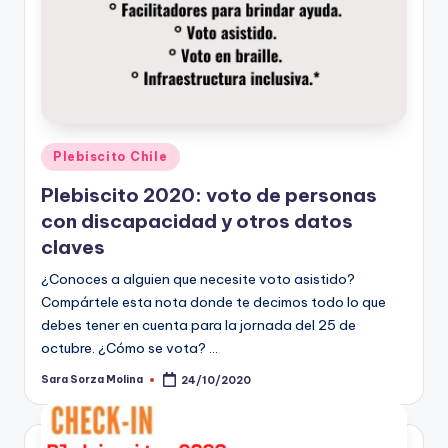
Publicado
Plebiscito Chile
en
Plebiscito 2020: voto de personas
con discapacidad y otros datos
claves
¿Conoces a alguien que necesite voto asistido?
Compártele esta nota donde te decimos todo lo que
debes tener en cuenta para la jornada del 25 de
octubre. ¿Cómo se vota? …
Sara Sorza Molina
24/10/2020
Publicado
por