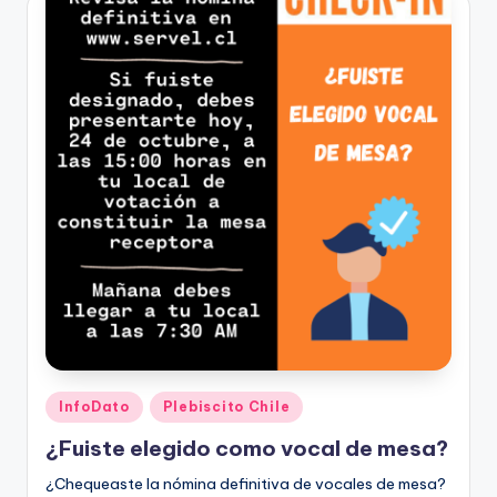
Publicado
InfoDato
Plebiscito Chile
en
¿Fuiste elegido como vocal de mesa?
¿Chequeaste la nómina definitiva de vocales de mesa?