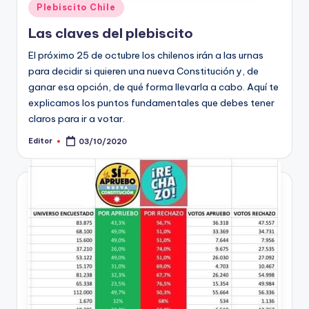
Publicado
Plebiscito Chile
en
Las claves del plebiscito
El próximo 25 de octubre los chilenos irán a las urnas
para decidir si quieren una nueva Constitución y, de
ganar esa opción, de qué forma llevarla a cabo. Aquí te
explicamos los puntos fundamentales que debes tener
claros para ir a votar.
Editor
03/10/2020
Publicado
por