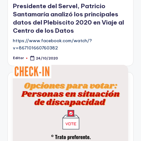
Presidente del Servel, Patricio
Santamaría analizó los principales
datos del Plebiscito 2020 en Viaje al
Centro de los Datos
https://www.facebook.com/watch/?
v=867101660760382
Editor
24/10/2020
Publicado
por