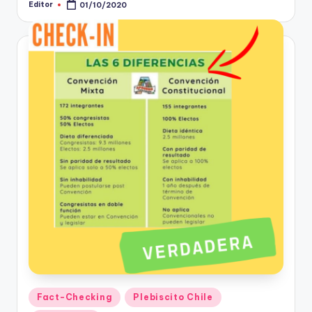
Editor
01/10/2020
Publicado
por
Publicado
Fact-Checking
Plebiscito Chile
en