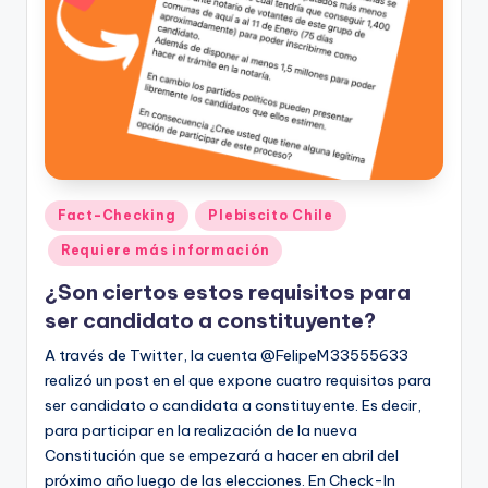
t
o
s
y
F
a
Publicado
Fact-Checking
Plebiscito Chile
en
c
Requiere más información
t
¿Son ciertos estos requisitos para
-
ser candidato a constituyente?
C
A través de Twitter, la cuenta @FelipeM33555633
realizó un post en el que expone cuatro requisitos para
h
ser candidato o candidata a constituyente. Es decir,
e
para participar en la realización de la nueva
Constitución que se empezará a hacer en abril del
c
próximo año luego de las elecciones. En Check-In