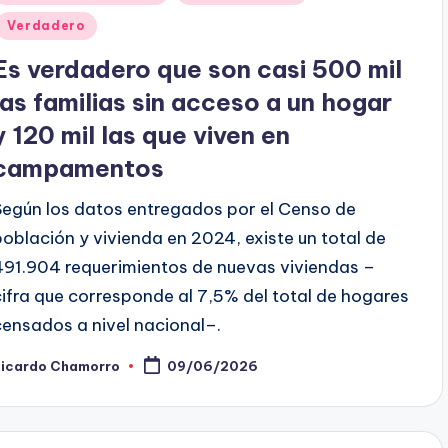
en
Verdadero
Es verdadero que son casi 500 mil
las familias sin acceso a un hogar
y 120 mil las que viven en
campamentos
Según los datos entregados por el Censo de
población y vivienda en 2024, existe un total de
491.904 requerimientos de nuevas viviendas –
cifra que corresponde al 7,5% del total de hogares
censados a nivel nacional–.
Ricardo Chamorro
09/06/2026
ublicado
or