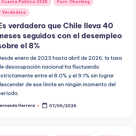
Publicado
Cuenta Pública 2026
Fact-Checking
en
Verdadero
Es verdadero que Chile lleva 40
meses seguidos con el desempleo
sobre el 8%
Desde enero de 2023 hasta abril de 2026, la tasa
de desocupación nacional ha fluctuando
estrictamente entre el 8,0% y el 9,1% sin lograr
descender de ese límite en ningún momento del
período.
Fernanda Herrera
07/06/2026
ublicado
or