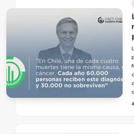
A
P
p