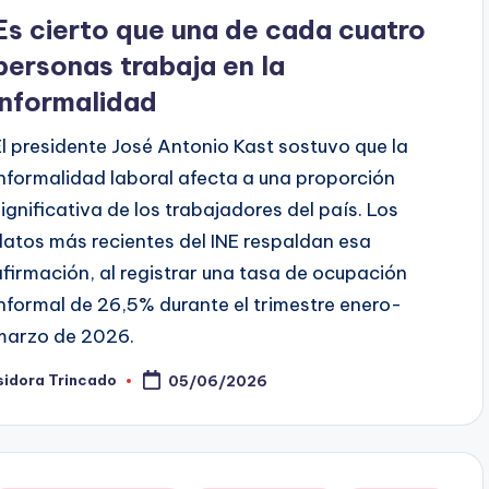
en
Es cierto que una de cada cuatro
personas trabaja en la
informalidad
El presidente José Antonio Kast sostuvo que la
informalidad laboral afecta a una proporción
significativa de los trabajadores del país. Los
datos más recientes del INE respaldan esa
afirmación, al registrar una tasa de ocupación
informal de 26,5% durante el trimestre enero-
marzo de 2026.
sidora Trincado
05/06/2026
ublicado
or