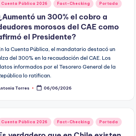
Publicado
Cuenta Pública 2026
Fact-Checking
Portada
en
¿Aumentó un 300% el cobro a
deudores morosos del CAE como
afirmó el Presidente?
En la Cuenta Pública, el mandatario destacó un
alza del 300% en la recaudación del CAE. Los
datos informados por el Tesorero General de la
República lo ratifican.
ntonia Torres
06/06/2026
ublicado
or
Publicado
Cuenta Pública 2026
Fact-Checking
Portada
en
Es verdadero que en Chile existen