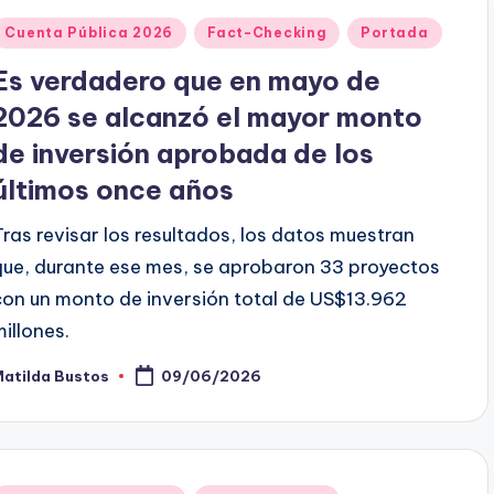
Publicado
Cuenta Pública 2026
Fact-Checking
Portada
en
Es verdadero que en mayo de
2026 se alcanzó el mayor monto
de inversión aprobada de los
últimos once años
Tras revisar los resultados, los datos muestran
que, durante ese mes, se aprobaron 33 proyectos
con un monto de inversión total de US$13.962
millones.
Matilda Bustos
09/06/2026
ublicado
or