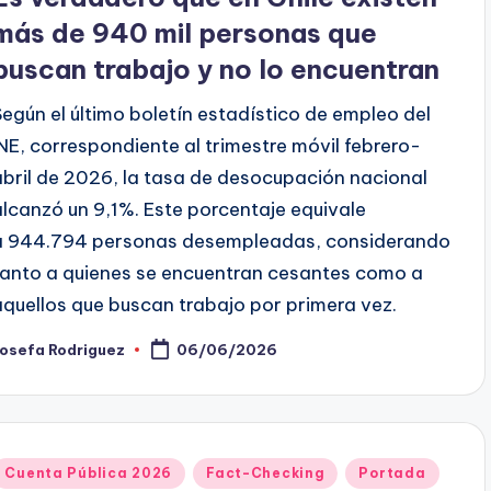
más de 940 mil personas que
buscan trabajo y no lo encuentran
Según el último boletín estadístico de empleo del
INE, correspondiente al trimestre móvil febrero-
abril de 2026, la tasa de desocupación nacional
alcanzó un 9,1%. Este porcentaje equivale
a 944.794 personas desempleadas, considerando
tanto a quienes se encuentran cesantes como a
aquellos que buscan trabajo por primera vez.
Josefa Rodriguez
06/06/2026
ublicado
or
Publicado
Cuenta Pública 2026
Fact-Checking
Portada