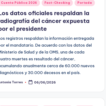
Publicado
Cuenta Pública 2026
Fact-Checking
Portada
en
Los datos oficiales respaldan la
radiografía del cáncer expuesta
por el presidente
Los registros respaldan la información entregada
por el mandatario. De acuerdo con los datos del
Ministerio de Salud y de la OMS, una de cada
cuatro muertes es resultado del cáncer,
acumulando anualmente cerca de 60.000 nuevos
diagnósticos y 30.000 decesos en el país.
ntonia Torres
06/06/2026
ublicado
or