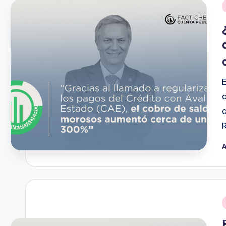
A
P
p