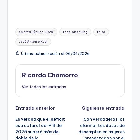
Etiquetas:
Cuenta Pública 2026
fact-checking
falso
José Antonio Kast
Última actualización el 06/06/2026
Ricardo Chamorro
Ver todas las entradas
Navegación
Entrada anterior
Siguiente entrada
Es verdad que el déficit
Son verdaderos los
de
estructural del PIB del
alarmantes datos de
2025 superó más del
desempleo en mujeres
entradas
doble de lo
presentados por el