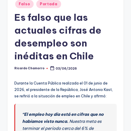
Falso
Portada
t
Es falso que las
o
s
actuales cifras de
y
desempleo son
F
inéditas en Chile
a
c
Ricardo Chamorro
03/06/2026
Publicado
por
t
Durante la Cuenta Pública realizada el 01 de junio de
-
2026, el presidente de la República, José Antonio Kast,
C
se refirió a la situación de empleo en Chile y afirmó:
h
e
“El empleo hoy día está en cifras que no
habíamos visto nunca.
Nuestra meta es
c
terminar el período cerca del 6% de