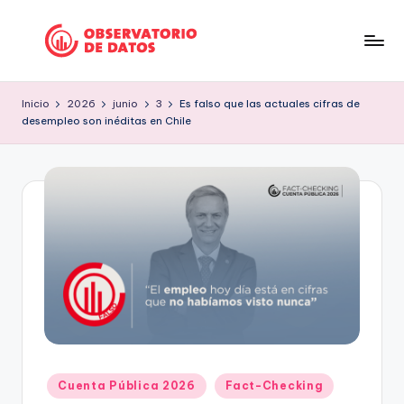
Saltar
al
P
"Comment
contenido
is
e
Inicio
2026
junio
3
Es falso que las actuales cifras de
free
desempleo son inéditas en Chile
ri
but
facts
o
are
d
sacred"
is
-
Charles
m
Preswitch
o
Scott
d
e
D
Publicado
Cuenta Pública 2026
Fact-Checking
a
en