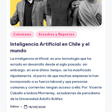
ki
n
g
Publicado
Columnas
Estudios y Reportes
en
Inteligencia Artificial en Chile y el
mundo
La inteligencia artificial, es una tecnología que ha
estado en desarrollo desde el siglo pasado, sin
embargo, en este último tiempo, se ha masificado
rápidamente, al punto de que muchas empresas la han
incorporado a su fuerza laboral y que personas
comunes y corrientes tengan acceso a ella. Por: Vicente
Cabello e Isidora Monterrey, estudiantes de periodismo
de la Universidad Adolfo Ibáñez.
Editor
18/05/2023
Publicado
por