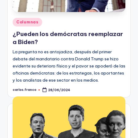
t
o
Publicado
Columnas
s
en
¿Pueden los demócratas reemplazar
y
a Biden?
F
La pregunta no es antojadiza, después del primer
a
debate del mandatario contra Donald Trump se hizo
evidente su deterioro físico y el pavor se apoderó de las
c
oficinas demócratas: de los estrategas, los aportantes
t
y los analistas de ese sector en los medios.
-
carlos.franco
28/06/2024
Publicado
por
C
h
e
c