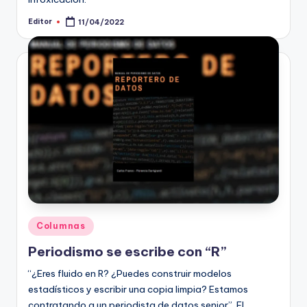
Editor
11/04/2022
Publicado
por
Publicado
Columnas
en
Periodismo se escribe con “R”
“¿Eres fluido en R? ¿Puedes construir modelos
estadísticos y escribir una copia limpia? Estamos
contratando a un periodista de datos senior”. El