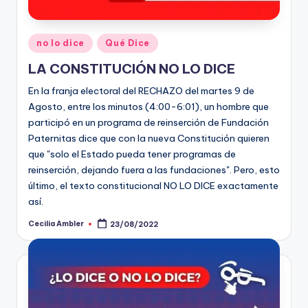
Publicado
no lo dice
Qué Dice
en
LA CONSTITUCIÓN NO LO DICE
En la franja electoral del RECHAZO del martes 9 de
Agosto, entre los minutos (4:00-6:01), un hombre que
participó en un programa de reinserción de Fundación
Paternitas dice que con la nueva Constitución quieren
que "solo el Estado pueda tener programas de
reinserción, dejando fuera a las fundaciones". Pero, esto
último, el texto constitucional NO LO DICE exactamente
así.
Cecilia Ambler
23/08/2022
Publicado
por