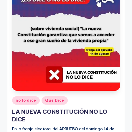
ki
n
g
Publicado
no lo dice
Qué Dice
en
LA NUEVA CONSTITUCIÓN NO LO
DICE
En la franja electoral del APRUEBO del domingo 14 de