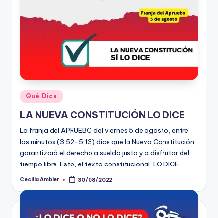
t
o
s
y
F
a
Publicado
Qué Dice
en
c
LA NUEVA CONSTITUCIÓN LO DICE
t
La franja del APRUEBO del viernes 5 de agosto, entre
-
los minutos (3:52-5:13) dice que la Nueva Constitución
garantizará el derecho a sueldo justo y a disfrutar del
C
tiempo libre. Esto, el texto constitucional, LO DICE.
h
Cecilia Ambler
30/08/2022
Publicado
e
por
c