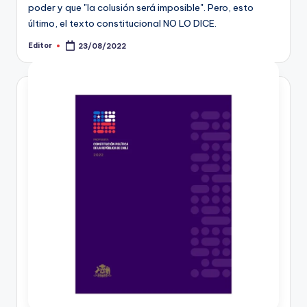
poder y que "la colusión será imposible". Pero, esto
último, el texto constitucional NO LO DICE.
Editor
23/08/2022
Publicado
por