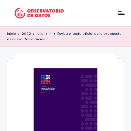
Saltar
al
P
"Comment
contenido
is
e
Inicio
2022
julio
4
Revisa el texto oficial de la propuesta
free
de nueva Constitución
ri
but
facts
o
are
d
sacred"
is
-
Charles
m
Preswitch
o
Scott
d
e
D
a