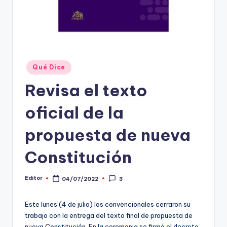
t
o
s
y
Publicado
Qué Dice
en
F
Revisa el texto
a
oficial de la
c
t
propuesta de nueva
-
Constitución
C
h
Editor
04/07/2022
3
Publicado
por
e
Este lunes (4 de julio) los convencionales cerraron su
c
trabajo con la entrega del texto final de propuesta de
nueva Constitución. En la ceremonia se firmó el decreto