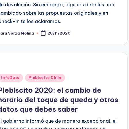
de devolución. Sin embargo, algunos detalles han
cambiado sobre las propuestas originales y en
Check-In te los aclaramos.
ara Sorza Molina
28/11/2020
ublicado
or
Publicado
InfoDato
Plebiscito Chile
en
Plebiscito 2020: el cambio de
horario del toque de queda y otros
datos que debes saber
El gobierno informó que de manera excepcional, el