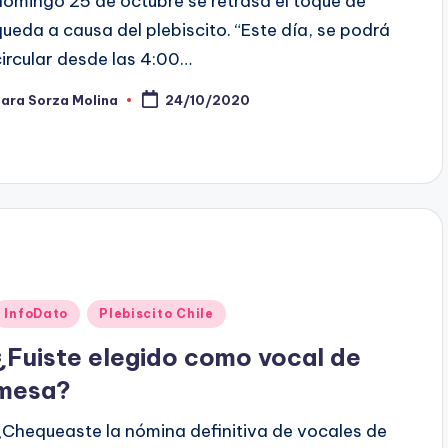
domingo 25 de octubre se retrasa el toque de
queda a causa del plebiscito. “Este día, se podrá
circular desde las 4:00…
ara Sorza Molina
24/10/2020
ublicado
or
Publicado
InfoDato
Plebiscito Chile
en
¿Fuiste elegido como vocal de
mesa?
¿Chequeaste la nómina definitiva de vocales de