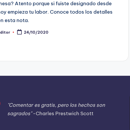
mesa? Atento porque si fuiste designado desde
hoy empieza tu labor. Conoce todos los detalles
en esta nota.
ditor
24/10/2020
ublicado
or
"Comentar es gratis, pero los hechos son
sagrados"
-Charles Prestwich Scott