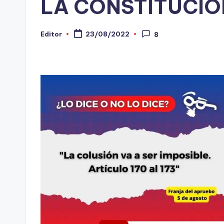
LA CONSTITUCIÓ
-
C
Editor
23/08/2022
8
Publicado
por
h
e
c
ki
n
g