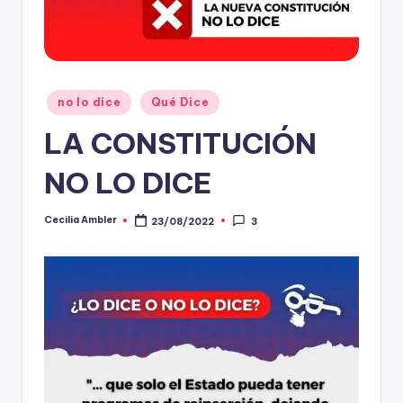
t
o
s
Publicado
no lo dice
Qué Dice
y
en
LA CONSTITUCIÓN
F
a
NO LO DICE
c
Cecilia Ambler
23/08/2022
3
Publicado
t
por
-
C
h
e
c