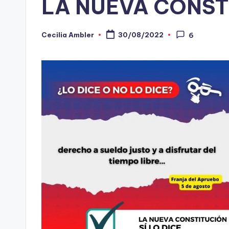
LA NUEVA CONST
-
C
Cecilia Ambler
30/08/2022
6
Publicado
por
h
e
c
ki
n
g