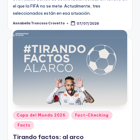
el que la FIFA no se mete. Actualmente, tres
seleccionados están en esa situación.
Annabella Troncoso Crovetto
07/07/2026
Publicado
por
Publicado
Copa del Mundo 2026
Fact-Checking
en
Facts
Tirando factos: al arco