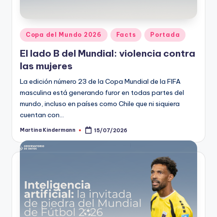
t
o
Publicado
Copa del Mundo 2026
Facts
Portada
s
en
El lado B del Mundial: violencia contra
y
las mujeres
F
La edición número 23 de la Copa Mundial de la FIFA
a
masculina está generando furor en todas partes del
mundo, incluso en países como Chile que ni siquiera
c
cuentan con…
t
Martina Kindermann
15/07/2026
Publicado
-
por
C
h
e
c