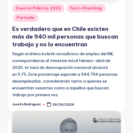
Publicado
Cuenta Pública 2026
Fact-Checking
en
Portada
Es verdadero que en Chile existen
más de 940 mil personas que buscan
trabajo y no lo encuentran
Según el último boletín estadístico de empleo del INE,
correspondiente al trimestre móvil febrero-abril de
2026, la tasa de desocupación nacional alcanzó
un 9,1%. Este porcentaje equivale a 944.794 personas
desempleadas, considerando tanto a quienes se
encuentran cesantes como a aquellos que buscan
trabajo por primera vez.
Josefa Rodriguez
06/06/2026
Publicado
por