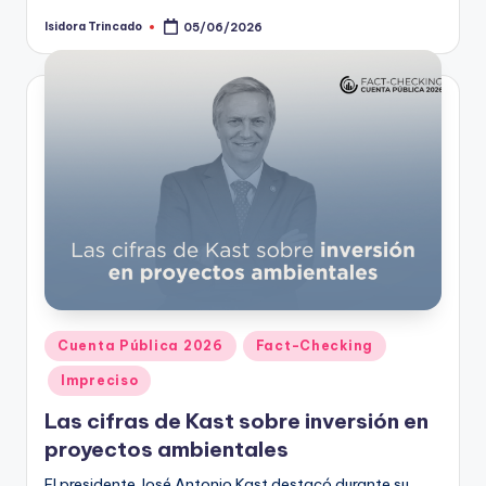
Isidora Trincado
05/06/2026
Publicado
por
Publicado
Cuenta Pública 2026
Fact-Checking
en
Impreciso
Las cifras de Kast sobre inversión en
proyectos ambientales
El presidente José Antonio Kast destacó durante su