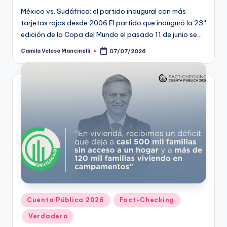
México vs. Sudáfrica: el partido inaugural con más
tarjetas rojas desde 2006 El partido que inauguró la 23ª
edición de la Copa del Mundo el pasado 11 de junio se…
Camila Veloso Mancinelli
07/07/2026
Publicado
por
Publicado
Cuenta Pública 2026
Fact-Checking
en
Verdadero