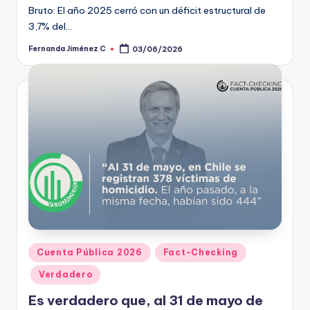
Bruto: El año 2025 cerró con un déficit estructural de
3,7% del…
Fernanda Jiménez C
03/06/2026
Publicado
por
Publicado
Cuenta Pública 2026
Fact-Checking
en
Verdadero
Es verdadero que, al 31 de mayo de