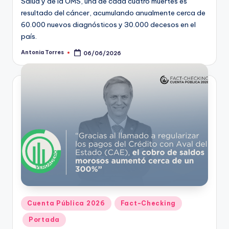
Salud y de la OMS, una de cada cuatro muertes es
resultado del cáncer, acumulando anualmente cerca de
60.000 nuevos diagnósticos y 30.000 decesos en el
país.
Antonia Torres
06/06/2026
Publicado
por
Publicado
Cuenta Pública 2026
Fact-Checking
en
Portada