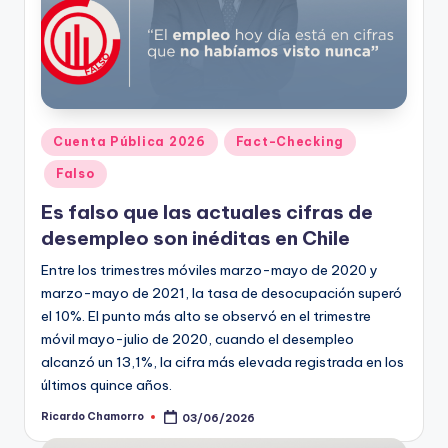
Publicado
Cuenta Pública 2026
Fact-Checking
en
Falso
Es falso que las actuales cifras de
desempleo son inéditas en Chile
Entre los trimestres móviles marzo-mayo de 2020 y
marzo-mayo de 2021, la tasa de desocupación superó
el 10%. El punto más alto se observó en el trimestre
móvil mayo-julio de 2020, cuando el desempleo
alcanzó un 13,1%, la cifra más elevada registrada en los
últimos quince años.
Ricardo Chamorro
03/06/2026
Publicado
por