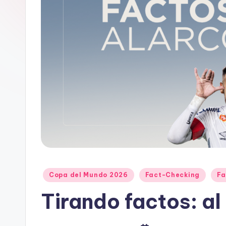
e
D
a
t
o
s
y
F
a
Publicado
Copa del Mundo 2026
Fact-Checking
Fa
en
Tirando factos: al
c
t