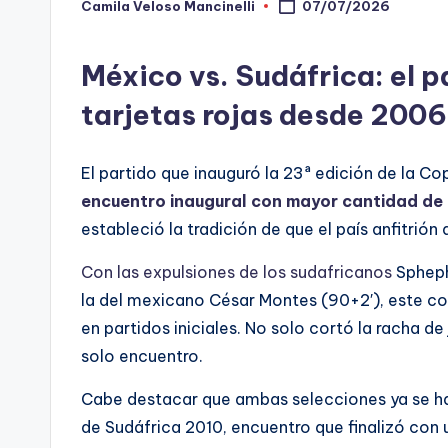
Camila Veloso Mancinelli
07/07/2026
Publicado
-
por
C
México vs. Sudáfrica: el 
h
tarjetas rojas desde 2006
e
El partido que inauguró la 23ª edición de la Co
c
encuentro inaugural con mayor cantidad de 
estableció la tradición de que el país anfitrión 
ki
Con las expulsiones de los sudafricanos
Spheph
n
la del mexicano César Montes (90+2′), este c
g
en partidos iniciales. No solo cortó la racha de 
solo encuentro.
Cabe destacar que ambas selecciones ya se hab
de Sudáfrica 2010, encuentro que finalizó con 