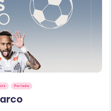
cts
Portada
 arco