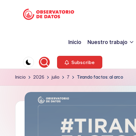
Saltar
P
al
"Comment
contenido
is
e
Inicio
Nuestro trabajo
free
ri
but
facts
o
Subscribe
are
d
Inicio
2026
julio
7
Tirando factos: al arco
sacred"
-
is
Charles
m
Preswitch
o
Scott
d