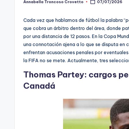
Annabella Troncoso Crovetto
07/07/2026
Publicado
-
por
C
Cada vez que hablamos de fútbol la palabra “pe
que cobra un árbitro dentro del área, donde pa
h
por una distancia de 12 pasos. En la Copa Mund
e
una connotación ajena a lo que se disputa en c
enfrentan acusaciones penales por eventuales 
c
la FIFA no se mete. Actualmente, tres selecci
ki
Thomas Partey: cargos pen
n
Canadá
g