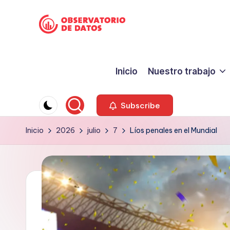
Saltar
P
al
"Comment
contenido
is
e
Inicio
Nuestro trabajo
free
ri
but
facts
o
Subscribe
are
d
Inicio
2026
julio
7
Líos penales en el Mundial
sacred"
-
is
Charles
m
Preswitch
o
Scott
d