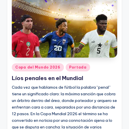
t
o
s
y
F
a
c
Publicado
Copa del Mundo 2026
Portada
en
t
Líos penales en el Mundial
-
Cada vez que hablamos de fútbol la palabra “penal”
C
tiene un significado claro: la máxima sanción que cobra
un árbitro dentro del área, donde pateador y arquero se
h
enfrentan cara a cara, separados por una distancia de
e
12 pasos. En la Copa Mundial 2026 el término se ha
convertido en noticia por una connotación ajena a lo
c
que se disputa en cancha: la situación de varios