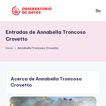
Saltar
al
P
"Comment
contenido
is
e
free
Entradas de Annabella Troncoso
ri
but
Crovetto
facts
o
are
Inicio
Annabella Troncoso Crovetto
d
sacred"
is
-
Charles
m
Preswitch
o
Scott
Acerca de Annabella Troncoso
d
Crovetto
e
D
a