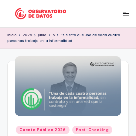
Saltar
al
P
"Comment
contenido
is
e
Inicio
2026
junio
5
Es cierto que una de cada cuatro
free
personas trabaja en la informalidad
ri
but
facts
o
are
d
sacred"
is
-
Charles
m
Preswitch
o
Scott
d
e
D
Publicado
Cuenta Pública 2026
Fact-Checking
a
en