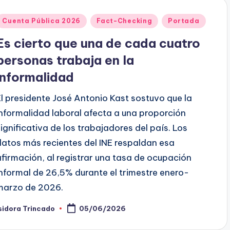
Publicado
Cuenta Pública 2026
Fact-Checking
Portada
en
Es cierto que una de cada cuatro
personas trabaja en la
informalidad
El presidente José Antonio Kast sostuvo que la
informalidad laboral afecta a una proporción
significativa de los trabajadores del país. Los
datos más recientes del INE respaldan esa
afirmación, al registrar una tasa de ocupación
informal de 26,5% durante el trimestre enero-
marzo de 2026.
sidora Trincado
05/06/2026
ublicado
or