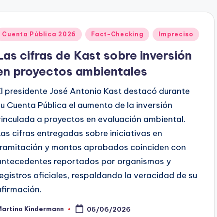
Publicado
Cuenta Pública 2026
Fact-Checking
Impreciso
en
Las cifras de Kast sobre inversión
en proyectos ambientales
El presidente José Antonio Kast destacó durante
su Cuenta Pública el aumento de la inversión
vinculada a proyectos en evaluación ambiental.
Las cifras entregadas sobre iniciativas en
tramitación y montos aprobados coinciden con
antecedentes reportados por organismos y
registros oficiales, respaldando la veracidad de su
afirmación.
Martina Kindermann
05/06/2026
ublicado