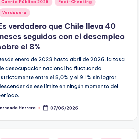
Publicado
Cuenta Pública 2026
Fact-Checking
en
Verdadero
Es verdadero que Chile lleva 40
meses seguidos con el desempleo
sobre el 8%
Desde enero de 2023 hasta abril de 2026, la tasa
de desocupación nacional ha fluctuando
estrictamente entre el 8,0% y el 9,1% sin lograr
descender de ese límite en ningún momento del
período.
Fernanda Herrera
07/06/2026
ublicado
or