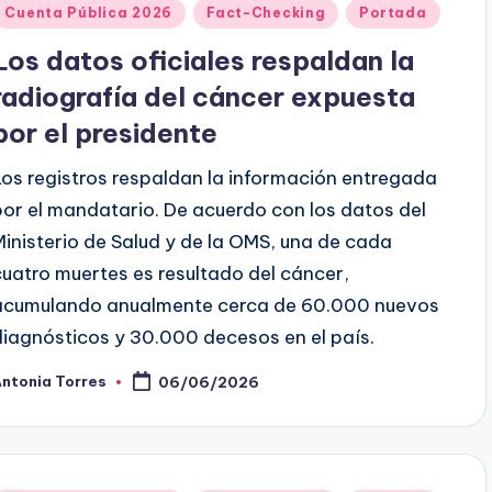
Publicado
Cuenta Pública 2026
Fact-Checking
Portada
en
Los datos oficiales respaldan la
radiografía del cáncer expuesta
por el presidente
Los registros respaldan la información entregada
por el mandatario. De acuerdo con los datos del
Ministerio de Salud y de la OMS, una de cada
cuatro muertes es resultado del cáncer,
acumulando anualmente cerca de 60.000 nuevos
diagnósticos y 30.000 decesos en el país.
ntonia Torres
06/06/2026
ublicado
or