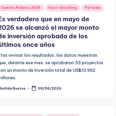
Publicado
Cuenta Pública 2026
Fact-Checking
Portada
en
Es verdadero que en mayo de
2026 se alcanzó el mayor monto
de inversión aprobada de los
últimos once años
Tras revisar los resultados, los datos muestran
que, durante ese mes, se aprobaron 33 proyectos
con un monto de inversión total de US$13.962
millones.
Matilda Bustos
09/06/2026
ublicado
or