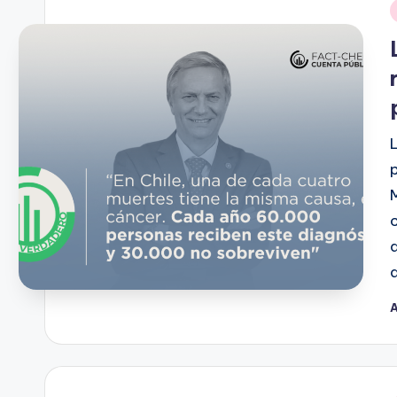
A
P
p