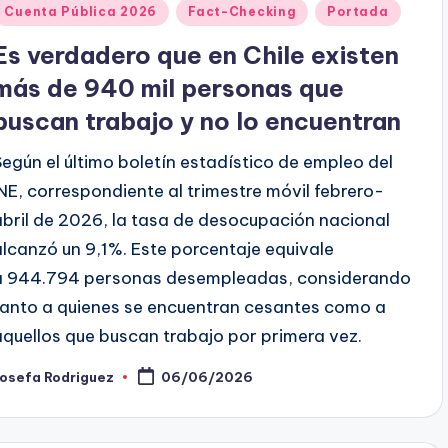
Publicado
Cuenta Pública 2026
Fact-Checking
Portada
en
Es verdadero que en Chile existen
más de 940 mil personas que
buscan trabajo y no lo encuentran
Según el último boletín estadístico de empleo del
INE, correspondiente al trimestre móvil febrero-
abril de 2026, la tasa de desocupación nacional
alcanzó un 9,1%. Este porcentaje equivale
a 944.794 personas desempleadas, considerando
tanto a quienes se encuentran cesantes como a
aquellos que buscan trabajo por primera vez.
Josefa Rodriguez
06/06/2026
ublicado
or