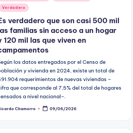
en
Verdadero
Es verdadero que son casi 500 mil
las familias sin acceso a un hogar
y 120 mil las que viven en
campamentos
Según los datos entregados por el Censo de
población y vivienda en 2024, existe un total de
491.904 requerimientos de nuevas viviendas –
cifra que corresponde al 7,5% del total de hogares
censados a nivel nacional–.
Ricardo Chamorro
09/06/2026
ublicado
or