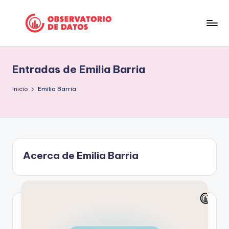
Saltar
al
P
"Comment
contenido
is
e
free
Entradas de Emilia Barria
ri
but
facts
o
Inicio
Emilia Barria
are
d
sacred"
is
-
Charles
m
Preswitch
Acerca de Emilia Barria
o
Scott
d
e
D
a