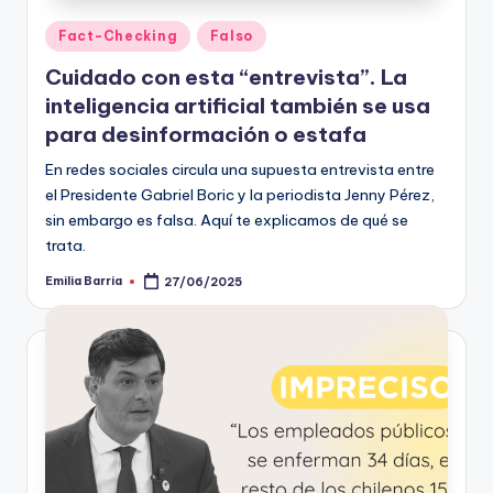
Publicado
Fact-Checking
Falso
en
Cuidado con esta “entrevista”. La
inteligencia artificial también se usa
para desinformación o estafa
En redes sociales circula una supuesta entrevista entre
el Presidente Gabriel Boric y la periodista Jenny Pérez,
sin embargo es falsa. Aquí te explicamos de qué se
trata.
Emilia Barria
27/06/2025
Publicado
por