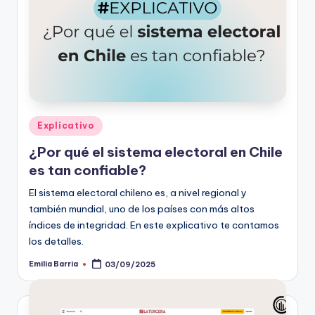
t
o
s
y
F
Publicado
Explicativo
a
en
¿Por qué el sistema electoral en Chile
c
es tan confiable?
t
El sistema electoral chileno es, a nivel regional y
-
también mundial, uno de los países con más altos
índices de integridad. En este explicativo te contamos
C
los detalles.
h
Emilia Barria
03/09/2025
Publicado
e
por
c