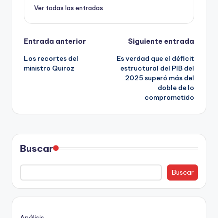
Ver todas las entradas
Navegación
Entrada anterior
Siguiente entrada
Los recortes del
Es verdad que el déficit
de
ministro Quiroz
estructural del PIB del
2025 superó más del
entradas
doble de lo
comprometido
Buscar
Buscar
Análisis