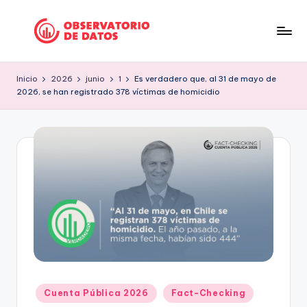
Saltar
al
P
"Comment
contenido
is
e
Inicio
2026
junio
1
Es verdadero que, al 31 de mayo de
free
2026, se han registrado 378 víctimas de homicidio
ri
but
facts
o
are
d
sacred"
is
-
Charles
m
Preswitch
o
Scott
d
e
D
Publicado
Cuenta Pública 2026
Fact-Checking
a
en