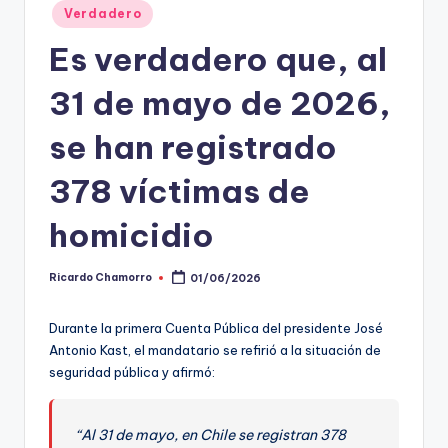
Verdadero
t
Es verdadero que, al
o
s
31 de mayo de 2026,
y
se han registrado
F
378 víctimas de
a
c
homicidio
t
Ricardo Chamorro
01/06/2026
Publicado
-
por
C
Durante la primera Cuenta Pública del presidente José
Antonio Kast, el mandatario se refirió a la situación de
h
seguridad pública y afirmó:
e
c
“Al 31 de mayo, en Chile se registran 378