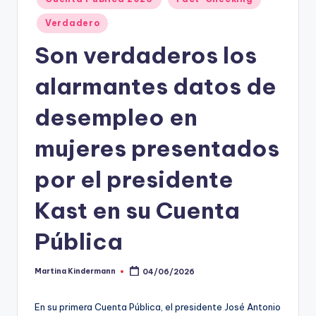
en
t
Verdadero
o
Son verdaderos los
s
alarmantes datos de
y
F
desempleo en
a
mujeres presentados
c
por el presidente
t
-
Kast en su Cuenta
C
Pública
h
e
Martina Kindermann
04/06/2026
Publicado
por
c
En su primera Cuenta Pública, el presidente José Antonio