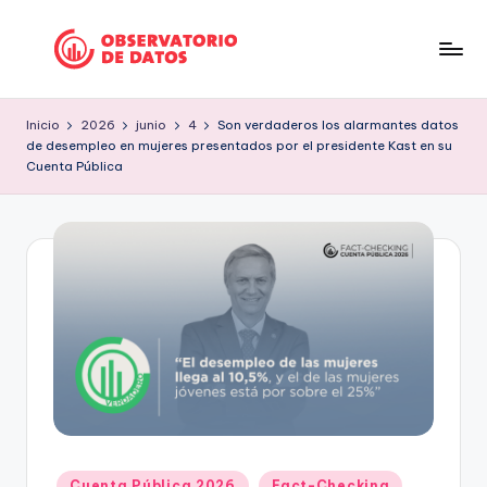
Saltar
al
P
"Comment
contenido
is
e
Inicio
2026
junio
4
Son verdaderos los alarmantes datos
free
de desempleo en mujeres presentados por el presidente Kast en su
ri
but
Cuenta Pública
facts
o
are
d
sacred"
is
-
Charles
m
Preswitch
o
Scott
d
e
D
a
Publicado
Cuenta Pública 2026
Fact-Checking