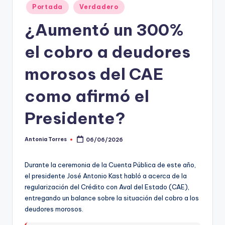
Portada
Verdadero
t
¿Aumentó un 300%
o
s
el cobro a deudores
y
morosos del CAE
F
como afirmó el
a
c
Presidente?
t
Antonia Torres
06/06/2026
Publicado
-
por
C
Durante la ceremonia de la Cuenta Pública de este año,
el presidente José Antonio Kast habló a acerca de la
h
regularización del Crédito con Aval del Estado (CAE),
e
entregando un balance sobre la situación del cobro a los
deudores morosos.
c