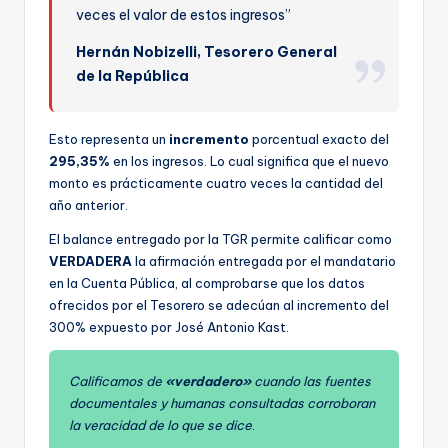
veces el valor de estos ingresos”
Hernán Nobizelli, Tesorero General
de la República
Esto representa un
incremento
porcentual exacto del
295,35%
en los ingresos. Lo cual significa que el nuevo
monto es prácticamente cuatro veces la cantidad del
año anterior.
El balance entregado por la TGR permite calificar como
VERDADERA
la afirmación entregada por el mandatario
en la Cuenta Pública, al comprobarse que los datos
ofrecidos por el Tesorero se adecúan al incremento del
300% expuesto por José Antonio Kast.
Calificamos de
«verdadero»
cuando las fuentes
documentales y humanas consultadas corroboran
la veracidad de lo que se dice
.