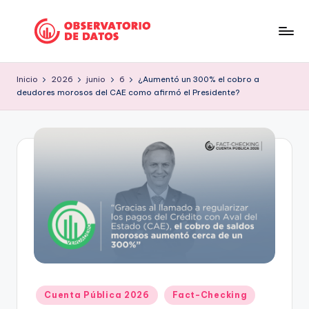
Saltar
al
P
"Comment
contenido
is
e
Inicio
2026
junio
6
¿Aumentó un 300% el cobro a
free
deudores morosos del CAE como afirmó el Presidente?
ri
but
facts
o
are
d
sacred"
is
-
Charles
m
Preswitch
o
Scott
d
e
D
Publicado
Cuenta Pública 2026
Fact-Checking
a
en