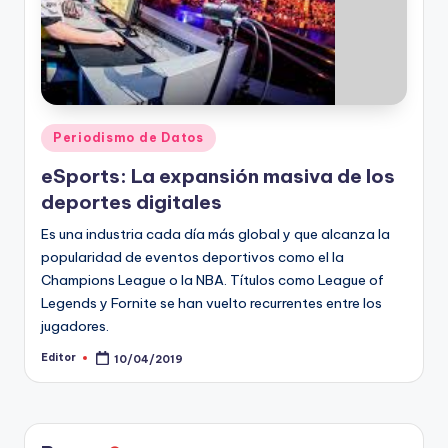
ki
n
g
Publicado
Periodismo de Datos
en
eSports: La expansión masiva de los
deportes digitales
Es una industria cada día más global y que alcanza la
popularidad de eventos deportivos como el la
Champions League o la NBA. Títulos como League of
Legends y Fornite se han vuelto recurrentes entre los
jugadores.
Editor
10/04/2019
Publicado
por