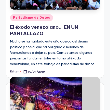
t
o
Publicado
Periodismo de Datos
s
en
El éxodo venezolano… EN UN
y
PANTALLAZO
F
Mucho se ha hablado este año acerca del drama
a
político y social que ha obligado a millones de
Venezolanos a dejar su país. Contestamos algunas
c
preguntas fundamentales en torno al éxodo
t
venezolano, en este trabajo de periodismo de datos.
-
Editor
10/04/2019
Publicado
por
C
h
e
c