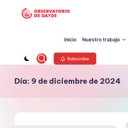
Saltar
P
al
"Comment
contenido
is
e
Inicio
Nuestro trabajo
free
ri
but
facts
o
Subscribe
are
d
sacred"
Día:
9 de diciembre de 2024
-
is
Charles
m
Preswitch
o
Scott
d