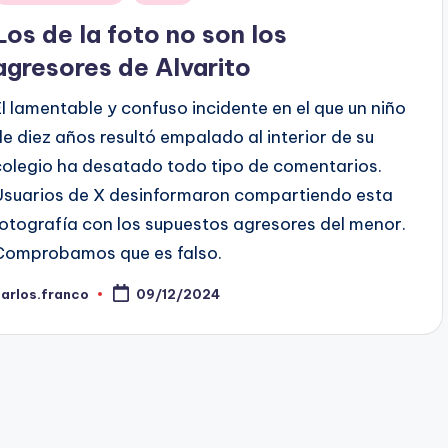
en
Los de la foto no son los
agresores de Alvarito
El lamentable y confuso incidente en el que un niño
de diez años resultó empalado al interior de su
colegio ha desatado todo tipo de comentarios.
Usuarios de X desinformaron compartiendo esta
fotografía con los supuestos agresores del menor.
Comprobamos que es falso.
arlos.franco
09/12/2024
ublicado
or