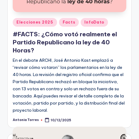
t
o
Publicado
Elecciones 2025
Facts
InfoDato
s
en
#FACTS: ¿Cómo votó realmente el
y
Partido Republicano la ley de 40
F
Horas?
a
En el debate ARCHI, José Antonio Kast emplazó a
“revisar cómo votaron” los parlamentarios en la ley de
c
40 horas. La revisión del registro oficial confirma que el
t
Partido Republicano rechazó en bloque la iniciativa,
con 13 votos en contra y solo un rechazo fuera de su
-
bancada. Aquí puedes revisar el detalle completo de la
C
votación, partido por partido, y la distribución final del
h
proyecto laboral.
e
Antonia Torres
10/12/2025
Publicado
por
c