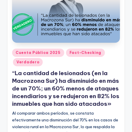
t
o
s
y
F
Publicado
Cuenta Pública 2025
Fact-Checking
a
en
Verdadero
c
“La cantidad de lesionados (en la
t
Macrozona Sur) ha disminuido en más
-
de un 70%; un 60% menos de ataques
C
incendiarios y se redujeron en 82% los
inmuebles que han sido atacados»
h
Al comparar ambos períodos, se constata
e
efectivamente una disminución del 70% en los casos de
c
violencia rural en la Macrozona Sur, lo que respalda la