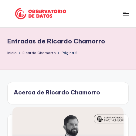
Saltar
al
P
"Comment
contenido
is
e
free
Entradas de Ricardo Chamorro
ri
but
facts
o
Inicio
Ricardo Chamorro
Página 2
are
d
sacred"
is
-
Charles
m
Preswitch
Acerca de Ricardo Chamorro
o
Scott
d
e
D
a