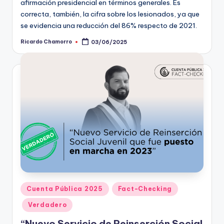
ki
afirmación presidencial en términos generales. Es
correcta, también, la cifra sobre los lesionados, ya que
n
se evidencia una reducción del 86% respecto de 2021.
g
Ricardo Chamorro
03/06/2025
Publicado
por
Publicado
Cuenta Pública 2025
Fact-Checking
en
Verdadero
“Nuevo Servicio de Reinserción Social