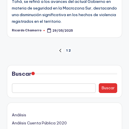
Tohá, se refirió a los avances del actual Gobierno en
materia de seguridad en la Macrozona Sur, destacando
una disminución significativa en los hechos de violencia
registrados en el territorio.
Ricardo Chamorro
29/05/2025
Publicado
por
Paginación
1
2
PÁGINA
ANTERIOR
de
entradas
Buscar
Buscar
Análisis
Análisis Cuenta Pública 2020