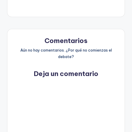
t
o
s
y
Comentarios
F
Aún no hay comentarios. ¿Por qué no comienzas el
a
debate?
c
Deja un comentario
t
-
C
h
e
c