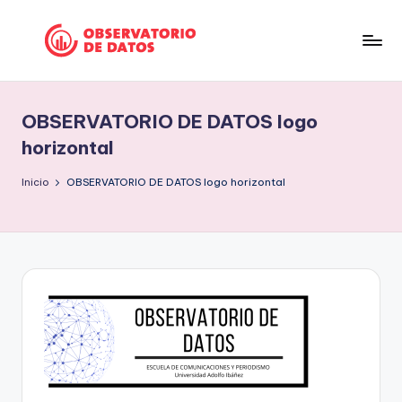
Saltar
al
P
"Comment
contenido
is
e
free
OBSERVATORIO DE DATOS logo
ri
but
horizontal
facts
o
are
Inicio
OBSERVATORIO DE DATOS logo horizontal
d
sacred"
is
-
Charles
m
Preswitch
o
Scott
d
e
D
a