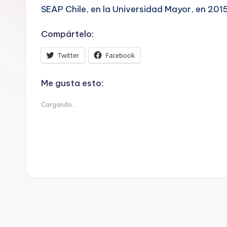
e
SEAP Chile, en la Universidad Mayor, en 2015
D
Compártelo:
a
Twitter
Facebook
t
Me gusta esto:
o
Cargando...
s
y
F
a
c
t