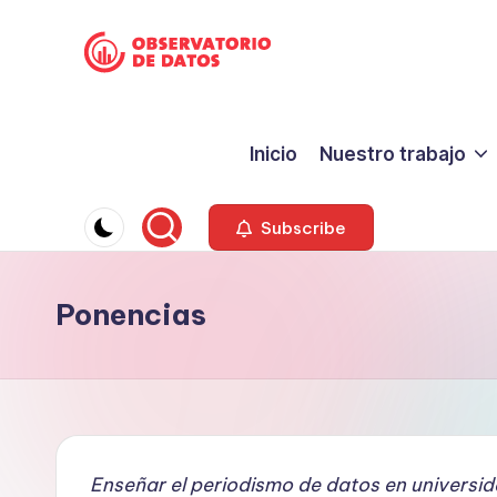
Saltar
P
al
"Comment
contenido
is
e
Inicio
Nuestro trabajo
free
ri
but
facts
o
Subscribe
are
d
sacred"
Ponencias
-
is
Charles
m
Preswitch
o
Scott
d
Enseñar el periodismo de datos en universi