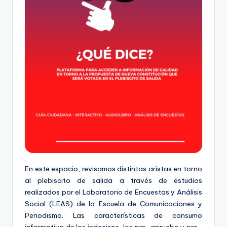
t
o
s
y
F
a
c
t
-
C
En este espacio, revisamos distintas aristas en torno
h
al plebiscito de salida a través de estudios
realizados por el Laboratorio de Encuestas y Análisis
e
Social (LEAS) de la Escuela de Comunicaciones y
c
Periodismo. Las características de consumo