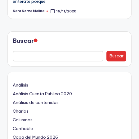
entérate porqué.
ki
n
Sara Sorza Molina
16/11/2020
Publicado
por
g
Buscar
Buscar
Análisis
Análisis Cuenta Pública 2020
Análisis de contenidos
Charlas
Columnas
Confiable
Copa del Mundo 2026