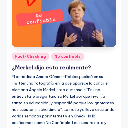
t
o
s
y
F
a
Publicado
Fact-Checking
No confiable
en
c
¿Merkel dijo esto realmente?
t
El periodista Amaro Gómez-Pablos publicó en su
-
Twitter una fotografía en la que aparece la canciller
alemana Ángela Merkel junto al mensaje “En una
C
entrevista le preguntaron a Merkel por qué invertía
h
tanto en educación, y respondió porque los ignorantes
nos cuestan mucho dinero”. La frase ya lleva circulando
e
varias semanas por internet y en Check-In la
c
calificamos como No Confiable. Lee nuestra nota y