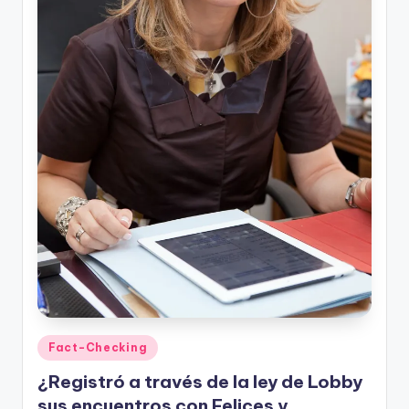
t
o
s
y
F
a
c
t
-
C
h
Publicado
Fact-Checking
e
en
¿Registró a través de la ley de Lobby
c
sus encuentros con Felices y