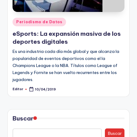
t
o
Publicado
Periodismo de Datos
s
en
eSports: La expansión masiva de los
y
deportes digitales
F
Es una industria cada día más global y que alcanza la
a
popularidad de eventos deportivos como el la
Champions League o la NBA. Títulos como League of
c
Legends y Fornite se han vuelto recurrentes entre los
t
jugadores.
-
Editor
10/04/2019
Publicado
por
C
h
Buscar
e
c
Buscar