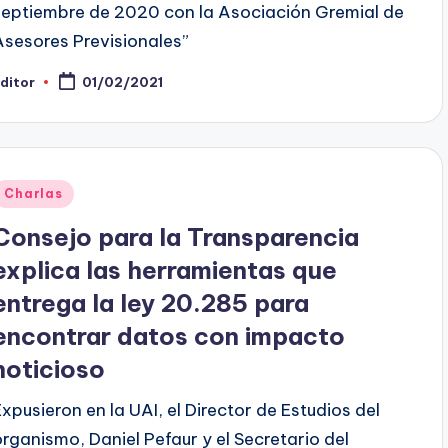
septiembre de 2020 con la Asociación Gremial de
Asesores Previsionales”
ditor
01/02/2021
ublicado
or
Publicado
Charlas
en
Consejo para la Transparencia
explica las herramientas que
entrega la ley 20.285 para
encontrar datos con impacto
noticioso
Expusieron en la UAI, el Director de Estudios del
organismo, Daniel Pefaur y el Secretario del