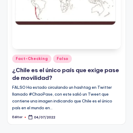
t
o
s
y
F
a
Publicado
Fact-Checking
Falso
en
c
¿Chile es el único país que exige pase
t
de movilidad?
-
FALSO Ha estado circulando un hashtag en Twitter
llamado #ChaoPase, con este salió un Tweet que
C
contiene una imagen indicando que Chile es el único
h
país en el mundo en…
e
Editor
04/07/2022
Publicado
por
c