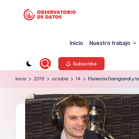
Saltar
P
al
"Comment
contenido
is
e
Inicio
Nuestro trabajo
free
ri
but
facts
o
Subscribe
are
d
Inicio
2019
octubre
14
Florencia Darrigrandi y l
sacred"
-
is
Charles
m
Preswitch
o
Scott
d