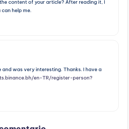
e content of your article? After reading it, I
u can help me.
 and was very interesting. Thanks. I have a
ts.binance.bh/en-TR/register-person?
 comentario