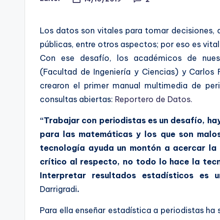
Publicado
por
-
Los datos son vitales para tomar decisiones, an
C
públicas, entre otros aspectos; por eso es vital
h
Con ese desafío, los académicos de nuest
(Facultad de Ingeniería y Ciencias) y Carlo
e
crearon el primer manual multimedia de per
c
consultas abiertas:
Reportero de Datos.
ki
“Trabajar con periodistas es un desafío, h
para las matemáticas y los que son malos,
n
tecnología ayuda un montón a acercar la 
g
crítico al respecto, no todo lo hace la te
Interpretar resultados estadísticos es
Darrigradi
.
Para ella enseñar estadística a periodistas ha