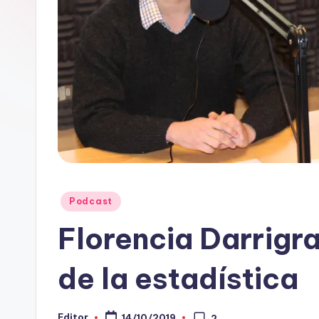
e
D
a
t
o
s
y
Publicado
Podcast
F
en
Florencia Darrigra
a
de la estadística
c
t
Editor
14/10/2019
2