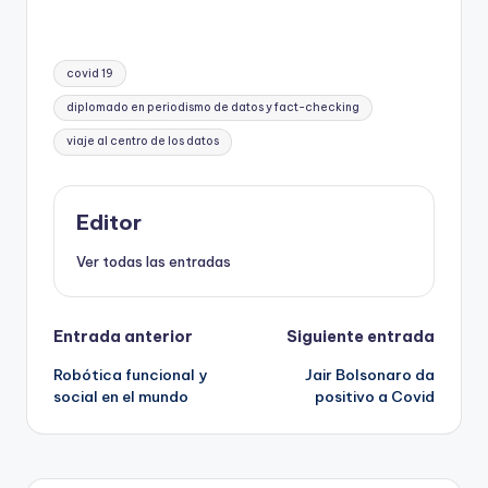
Etiquetas:
covid 19
diplomado en periodismo de datos y fact-checking
viaje al centro de los datos
Editor
Ver todas las entradas
Navegación
Entrada anterior
Siguiente entrada
Robótica funcional y
Jair Bolsonaro da
de
social en el mundo
positivo a Covid
entradas