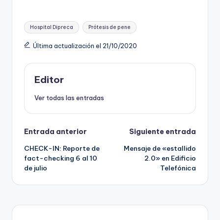
Etiquetas:
Hospital Dipreca
Prótesis de pene
Última actualización el 21/10/2020
Editor
Ver todas las entradas
Navegación
Entrada anterior
Siguiente entrada
CHECK-IN: Reporte de
Mensaje de «estallido
de
fact-checking 6 al 10
2.0» en Edificio
de julio
Telefónica
entradas