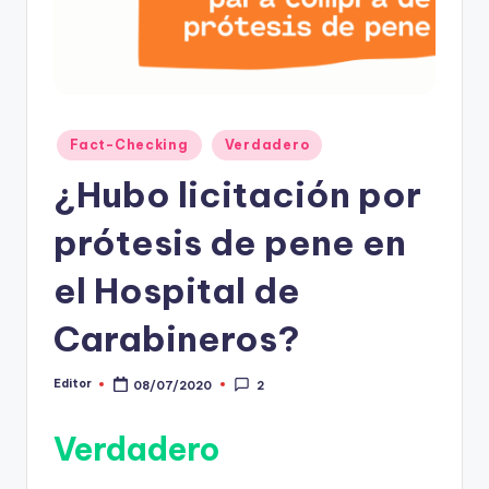
t
o
s
y
Publicado
Fact-Checking
Verdadero
en
F
¿Hubo licitación por
a
prótesis de pene en
c
t
el Hospital de
-
Carabineros?
C
h
Editor
08/07/2020
2
Publicado
por
e
Verdadero
c