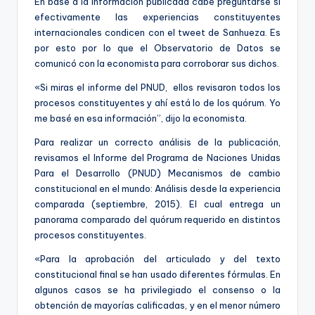
En base a la información publicada cabe preguntarse si
ki
efectivamente las experiencias constituyentes
n
internacionales condicen con el tweet de Sanhueza. Es
por esto por lo que el Observatorio de Datos se
g
comunicó con la economista para corroborar sus dichos.
«Si miras el informe del PNUD, ellos revisaron todos los
procesos constituyentes y ahí está lo de los quórum. Yo
me basé en esa información”, dijo la economista.
Para realizar un correcto análisis de la publicación,
revisamos el Informe del Programa de Naciones Unidas
Para el Desarrollo (PNUD) Mecanismos de cambio
constitucional en el mundo: Análisis desde la experiencia
comparada (septiembre, 2015). El cual entrega un
panorama comparado del quórum requerido en distintos
procesos constituyentes.
«Para la aprobación del articulado y del texto
constitucional final se han usado diferentes fórmulas. En
algunos casos se ha privilegiado el consenso o la
obtención de mayorías calificadas, y en el menor número