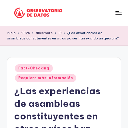
Saltar
al
P
"Comment
contenido
is
e
Inicio
2020
diciembre
10
¿Las experiencias de
free
asambleas constituyentes en otros países han exigido un quórum?
ri
but
facts
o
are
d
sacred"
Publicado
is
Fact-Checking
-
en
Charles
m
Requiere más información
Preswitch
o
¿Las experiencias
Scott
d
de asambleas
e
constituyentes en
D
a