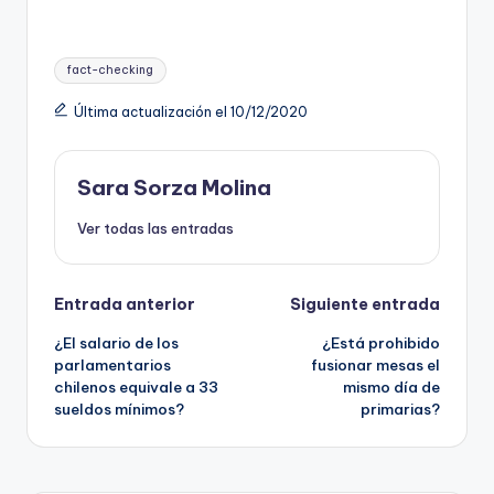
Etiquetas:
fact-checking
Última actualización el 10/12/2020
Sara Sorza Molina
Ver todas las entradas
Navegación
Entrada anterior
Siguiente entrada
¿El salario de los
¿Está prohibido
de
parlamentarios
fusionar mesas el
chilenos equivale a 33
mismo día de
entradas
sueldos mínimos?
primarias?