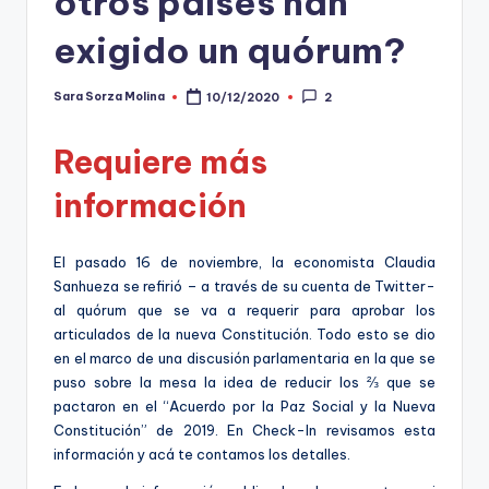
otros países han
t
exigido un quórum?
o
s
Sara Sorza Molina
10/12/2020
2
Publicado
por
y
Requiere más
F
información
a
c
El pasado 16 de noviembre, la economista Claudia
t
Sanhueza se refirió – a través de su cuenta de Twitter-
al quórum que se va a requerir para aprobar los
-
articulados de la nueva Constitución. Todo esto se dio
C
en el marco de una discusión parlamentaria en la que se
puso sobre la mesa la idea de reducir los ⅔ que se
h
pactaron en el “Acuerdo por la Paz Social y la Nueva
e
Constitución” de 2019. En Check-In revisamos esta
información y acá te contamos los detalles.
c