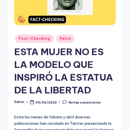
t
o
s
y
Publicado
Fact-Checking
Falso
en
F
ESTA MUJER NO ES
a
LA MODELO QUE
c
t
INSPIRÓ LA ESTATUA
-
DE LA LIBERTAD
C
h
Editor
09/04/2023
No hay comentarios
Publicado
por
e
Entre los meses de febrero y abril diversas
c
publicaciones han circulado en Twitter presentando la
fotografía de la supuesta modelo que inspiró la famosa