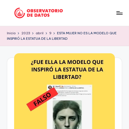
Saltar
al
P
"Comment
contenido
is
e
Inicio
2023
abril
9
ESTA MUJER NO ES LA MODELO QUE
free
INSPIRÓ LA ESTATUA DE LA LIBERTAD
ri
but
facts
o
are
d
sacred"
is
-
Charles
m
Preswitch
o
Scott
d
e
D
a