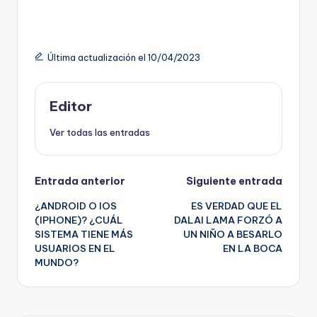
Última actualización el 10/04/2023
Editor
Ver todas las entradas
Navegación
Entrada anterior
Siguiente entrada
¿ANDROID O IOS
ES VERDAD QUE EL
de
(IPHONE)? ¿CUÁL
DALAI LAMA FORZÓ A
SISTEMA TIENE MÁS
UN NIÑO A BESARLO
entradas
USUARIOS EN EL
EN LA BOCA
MUNDO?