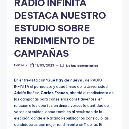
RADIO INFINITA
t
DESTACA NUESTRO
o
ESTUDIO SOBRE
s
y
RENDIMIENTO DE
F
CAMPAÑAS
a
c
Editor
11/05/2023
No hay comentarios
Publicado
por
t
En entrevista con
‘Qué hay de nuevo’
, de RADIO
-
INFINITA el periodista y académico de la Universidad
C
Adolfo Ibañez,
Carlos Franco
, abordó el rendimiento de
las campañas para consejeros constituyentes, en
h
relación a los aportes en dinero versus la cantidad de
e
votos obtenidos, como también al resultado de la
elección, donde el Partido Republicanos consiguió las
c
candidaturas con mejor rendimiento en 11 de las 16