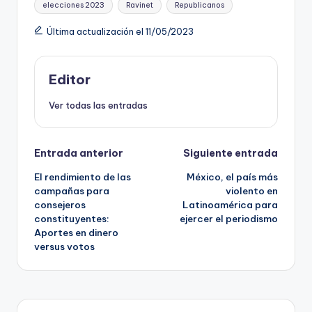
elecciones 2023
Ravinet
Republicanos
Última actualización el 11/05/2023
Editor
Ver todas las entradas
Navegación
Entrada anterior
Siguiente entrada
El rendimiento de las
México, el país más
de
campañas para
violento en
consejeros
Latinoamérica para
entradas
constituyentes:
ejercer el periodismo
Aportes en dinero
versus votos