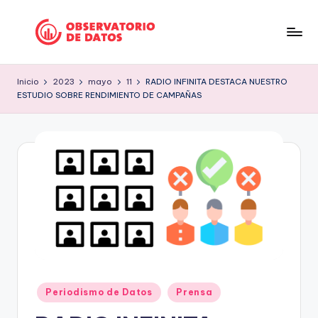
Saltar
al
P
"Comment
contenido
is
e
Inicio
2023
mayo
11
RADIO INFINITA DESTACA NUESTRO
free
ESTUDIO SOBRE RENDIMIENTO DE CAMPAÑAS
ri
but
facts
o
are
d
sacred"
is
-
Charles
m
Preswitch
o
Scott
d
e
D
Publicado
Periodismo de Datos
Prensa
en
a