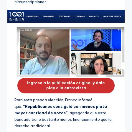
ki
circunscripciones.
n
g
Ingresa a la publicación original y dale
play a la entrevista
Para esta pasada elección, Franco informó
que:
“Republicanos consiguió con menos plata
mayor cantidad de votos”,
agregando que esta
bancada tiene bastante menos financiamiento que la
derecha tradicional.