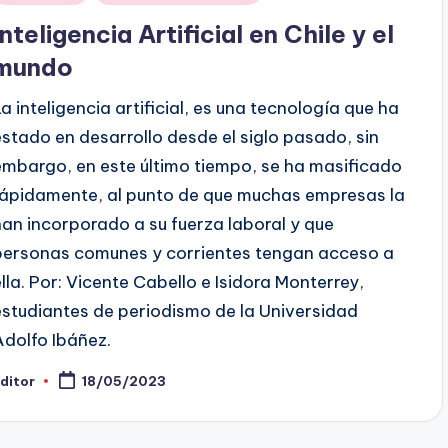
en
Inteligencia Artificial en Chile y el
mundo
La inteligencia artificial, es una tecnología que ha
estado en desarrollo desde el siglo pasado, sin
embargo, en este último tiempo, se ha masificado
rápidamente, al punto de que muchas empresas la
han incorporado a su fuerza laboral y que
personas comunes y corrientes tengan acceso a
ella. Por: Vicente Cabello e Isidora Monterrey,
estudiantes de periodismo de la Universidad
Adolfo Ibáñez.
ditor
18/05/2023
ublicado
or