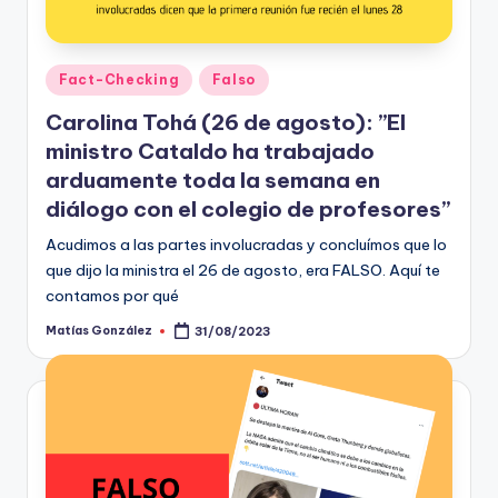
t
o
Publicado
Fact-Checking
Falso
s
en
Carolina Tohá (26 de agosto): ”El
y
ministro Cataldo ha trabajado
F
arduamente toda la semana en
diálogo con el colegio de profesores”
a
Acudimos a las partes involucradas y concluímos que lo
c
que dijo la ministra el 26 de agosto, era FALSO. Aquí te
t
contamos por qué
-
Matías González
31/08/2023
Publicado
por
C
h
e
c