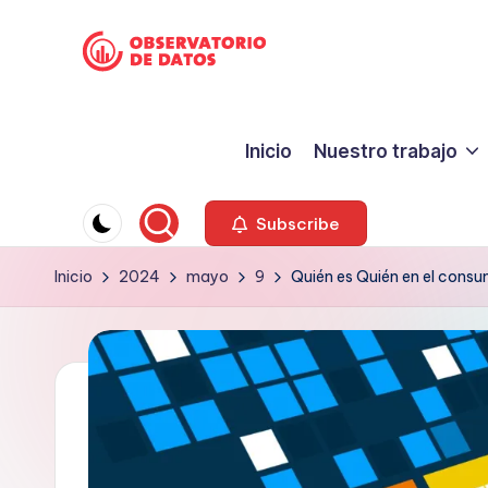
Saltar
P
al
"Comment
contenido
is
e
Inicio
Nuestro trabajo
free
ri
but
facts
o
Subscribe
are
d
Inicio
2024
mayo
9
Quién es Quién en el consu
sacred"
-
is
Charles
m
Preswitch
o
Scott
d