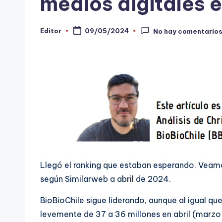
medios digitales e
-
Editor
09/05/2024
C
No hay comentario
Publicado
por
h
e
c
ki
n
g
Llegó el ranking que estaban esperando. Veamo
según Similarweb a abril de 2024.
BioBioChile sigue liderando, aunque al igual q
levemente de 37 a 36 millones en abril (marzo 