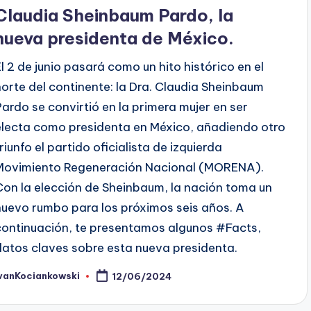
en
Claudia Sheinbaum Pardo, la
nueva presidenta de México.
El 2 de junio pasará como un hito histórico en el
norte del continente: la Dra. Claudia Sheinbaum
Pardo se convirtió en la primera mujer en ser
electa como presidenta en México, añadiendo otro
triunfo el partido oficialista de izquierda
Movimiento Regeneración Nacional (MORENA).
Con la elección de Sheinbaum, la nación toma un
nuevo rumbo para los próximos seis años. A
continuación, te presentamos algunos #Facts,
datos claves sobre esta nueva presidenta.
IvanKociankowski
12/06/2024
ublicado
or