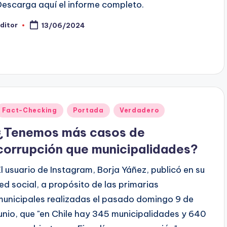
Descarga aquí el informe completo.
ditor
13/06/2024
ublicado
or
Publicado
Fact-Checking
Portada
Verdadero
en
¿Tenemos más casos de
corrupción que municipalidades?
El usuario de Instagram, Borja Yáñez, publicó en su
red social, a propósito de las primarias
municipales realizadas el pasado domingo 9 de
junio, que "en Chile hay 345 municipalidades y 640