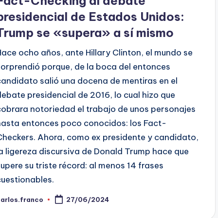
Fact-Checking al debate
presidencial de Estados Unidos:
Trump se «supera» a sí mismo
Hace ocho años, ante Hillary Clinton, el mundo se
sorprendió porque, de la boca del entonces
candidato salió una docena de mentiras en el
debate presidencial de 2016, lo cual hizo que
cobrara notoriedad el trabajo de unos personajes
hasta entonces poco conocidos: los Fact-
Checkers. Ahora, como ex presidente y candidato,
la ligereza discursiva de Donald Trump hace que
supere su triste récord: al menos 14 frases
cuestionables.
arlos.franco
27/06/2024
ublicado
or