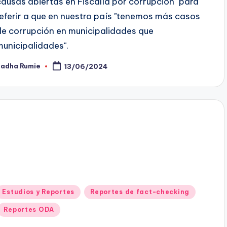
causas abiertas en Fiscalía por corrupción" para
referir a que en nuestro país "tenemos más casos
de corrupción en municipalidades que
municipalidades".
Sadha Rumie
13/06/2024
ublicado
or
Publicado
Estudios y Reportes
Reportes de fact-checking
en
Reportes ODA