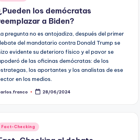
en
¿Pueden los demócratas
reemplazar a Biden?
La pregunta no es antojadiza, después del primer
debate del mandatario contra Donald Trump se
hizo evidente su deterioro físico y el pavor se
apoderó de las oficinas demócratas: de los
estrategas, los aportantes y los analistas de ese
sector en los medios.
arlos.franco
28/06/2024
ublicado
or
Publicado
Fact-Checking
en