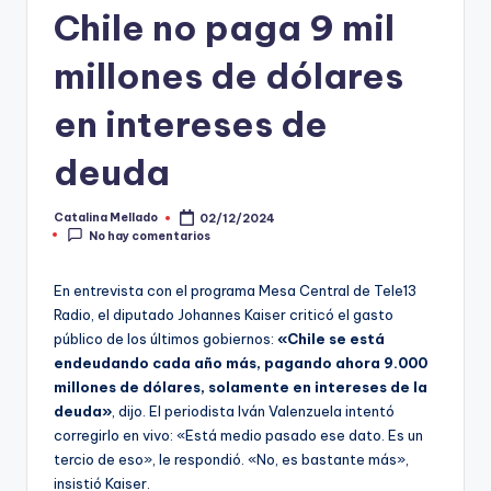
Chile no paga 9 mil
t
o
millones de dólares
s
en intereses de
y
deuda
F
a
Catalina Mellado
02/12/2024
Publicado
No hay comentarios
por
c
t
En entrevista con el programa Mesa Central de Tele13
-
Radio, el diputado Johannes Kaiser criticó el gasto
público de los últimos gobiernos:
«Chile se está
C
endeudando cada año más, pagando ahora 9.000
h
millones de dólares, solamente en intereses de la
deuda»
, dijo. El periodista Iván Valenzuela intentó
e
corregirlo en vivo: «Está medio pasado ese dato. Es un
c
tercio de eso», le respondió. «No, es bastante más»,
insistió Kaiser.