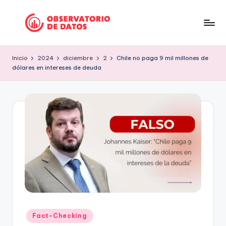
Saltar
al
P
"Comment
contenido
is
e
Inicio
2024
diciembre
2
Chile no paga 9 mil millones de
free
dólares en intereses de deuda
ri
but
facts
o
are
d
sacred"
is
-
Charles
m
Preswitch
o
Scott
d
e
D
Publicado
Fact-Checking
a
en