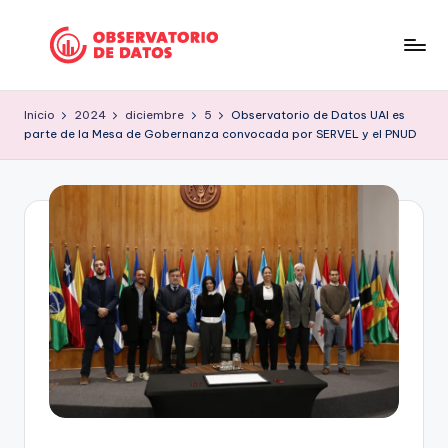
Saltar
al
P
"Comment
contenido
is
e
Inicio
2024
diciembre
5
Observatorio de Datos UAI es
free
parte de la Mesa de Gobernanza convocada por SERVEL y el PNUD
ri
but
facts
o
are
d
sacred"
is
-
Charles
m
Preswitch
o
Scott
d
e
D
a