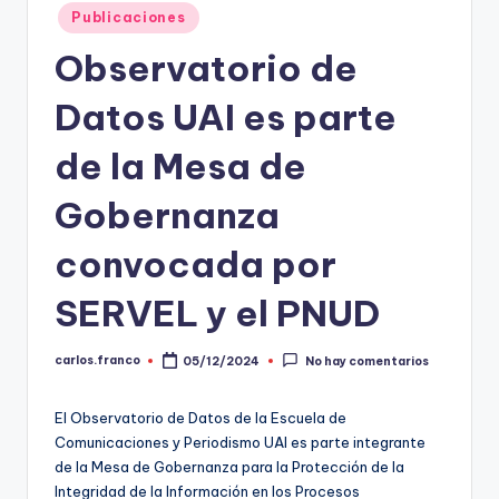
Publicado
Publicaciones
t
en
Observatorio de
o
s
Datos UAI es parte
y
de la Mesa de
F
Gobernanza
a
c
convocada por
t
SERVEL y el PNUD
-
C
carlos.franco
05/12/2024
No hay comentarios
Publicado
por
h
El Observatorio de Datos de la Escuela de
e
Comunicaciones y Periodismo UAI es parte integrante
c
de la Mesa de Gobernanza para la Protección de la
Integridad de la Información en los Procesos