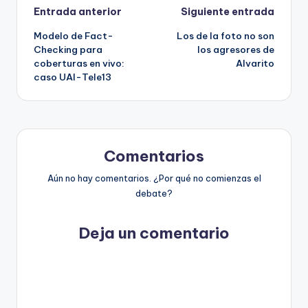
Navegación
Entrada anterior
Siguiente entrada
Modelo de Fact-
Los de la foto no son
de
Checking para
los agresores de
coberturas en vivo:
Alvarito
entradas
caso UAI-Tele13
Comentarios
Aún no hay comentarios. ¿Por qué no comienzas el
debate?
Deja un comentario