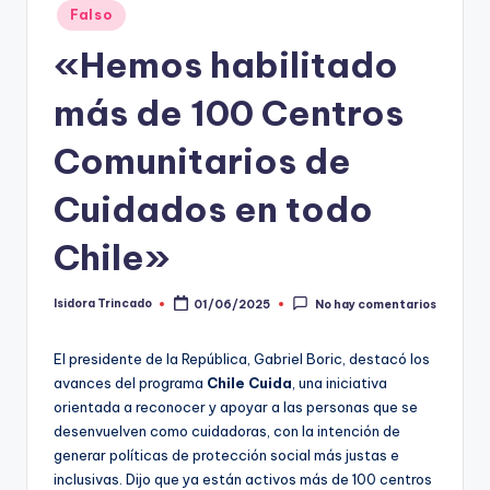
Falso
t
«Hemos habilitado
o
s
más de 100 Centros
y
Comunitarios de
F
Cuidados en todo
a
c
Chile»
t
Isidora Trincado
01/06/2025
No hay comentarios
Publicado
-
por
C
El presidente de la República, Gabriel Boric, destacó los
avances del programa
Chile Cuida
, una iniciativa
h
orientada a reconocer y apoyar a las personas que se
e
desenvuelven como cuidadoras, con la intención de
generar políticas de protección social más justas e
c
inclusivas. Dijo que ya están activos más de 100 centros