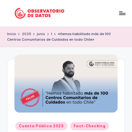
Saltar
al
P
"Comment
contenido
is
e
Inicio
2025
junio
1
«Hemos habilitado más de 100
free
Centros Comunitarios de Cuidados en todo Chile»
ri
but
facts
o
are
d
sacred"
is
-
Charles
m
Preswitch
o
Scott
d
e
D
Publicado
Cuenta Pública 2025
Fact-Checking
a
en