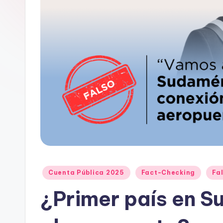
e
D
a
t
o
s
y
F
a
Publicado
Cuenta Pública 2025
Fact-Checking
Fa
en
¿Primer país en S
c
t