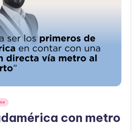
lso
udamérica con metro