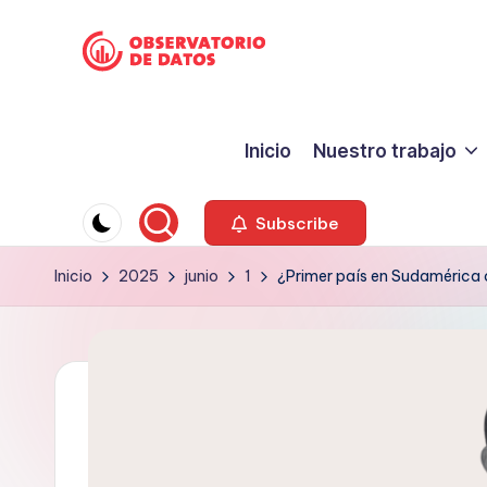
Saltar
P
al
"Comment
contenido
is
e
Inicio
Nuestro trabajo
free
ri
but
facts
o
Subscribe
are
d
Inicio
2025
junio
1
¿Primer país en Sudamérica 
sacred"
-
is
Charles
m
Preswitch
o
Scott
d