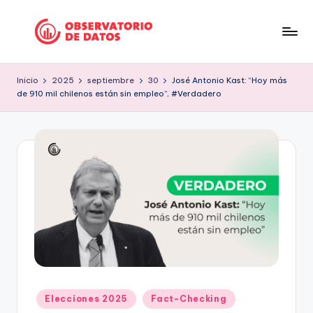
Saltar
al
P
"Comment
contenido
is
e
Inicio
2025
septiembre
30
José Antonio Kast: “Hoy más
free
de 910 mil chilenos están sin empleo”, #Verdadero
ri
but
facts
o
are
d
sacred"
is
-
Charles
m
Preswitch
o
Scott
d
e
D
Publicado
Elecciones 2025
Fact-Checking
a
en