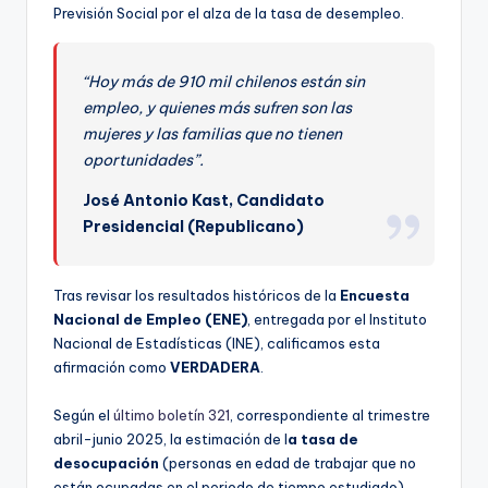
ki
Previsión Social por el alza de la tasa de desempleo.
n
g
“
Hoy más de 910 mil chilenos están sin
empleo, y quienes más sufren son las
mujeres y las familias que no tienen
oportunidades”.
José Antonio Kast, Candidato
Presidencial (Republicano)
Tras revisar los resultados históricos de la
Encuesta
Nacional de Empleo (ENE)
, entregada por el Instituto
Nacional de Estadísticas (INE), calificamos esta
afirmación como
VERDADERA
.
Según el
último boletín 321
, correspondiente al trimestre
abril-junio 2025, la estimación de l
a tasa de
desocupación
(personas en edad de trabajar que no
están ocupadas en el periodo de tiempo estudiado)