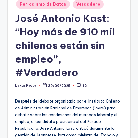
Periodismo de Datos
Verdadero
t
José Antonio Kast:
o
s
“Hoy más de 910 mil
y
chilenos están sin
F
empleo”,
a
c
#Verdadero
t
Lukas Proby
30/09/2025
12
Publicado
-
por
C
Después del debate organizado por el Instituto Chileno
de Administración Racional de Empresas (Icare) para
h
debatir sobre las condiciones del mercado laboral y el
e
empleo, el candidato presidencial del Partido
Republicano, José Antonio Kast, criticó duramente la
c
gestión de Jeannette Jara como ministra del Trabajo y