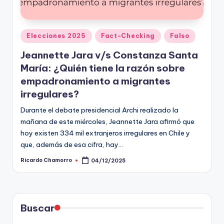
t
o
Publicado
Elecciones 2025
Fact-Checking
Falso
s
en
Jeannette Jara v/s Constanza Santa
y
María: ¿Quién tiene la razón sobre
F
empadronamiento a migrantes
irregulares?
a
Durante el debate presidencial Archi realizado la
c
mañana de este miércoles, Jeannette Jara afirmó que
t
hoy existen 334 mil extranjeros irregulares en Chile y
-
que, además de esa cifra, hay…
C
Ricardo Chamorro
04/12/2025
Publicado
por
h
e
Buscar
c