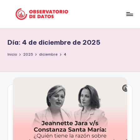
Saltar
al
P
"Comment
contenido
is
e
free
Día:
4 de diciembre de 2025
ri
but
facts
o
Inicio
2025
diciembre
4
are
d
sacred"
is
-
Charles
m
Preswitch
o
Scott
d
e
D
a