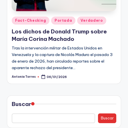
t
o
Publicado
Fact-Checking
Portada
Verdadero
s
en
Los dichos de Donald Trump sobre
y
María Corina Machado
F
Tras la intervención militar de Estados Unidos en
a
Venezuela y la captura de Nicolás Maduro el pasado 3
de enero de 2026, han circulado reportes sobre el
c
aparente rechazo del presidente…
t
Antonia Torres
06/01/2026
Publicado
-
por
C
h
Buscar
e
Buscar
c